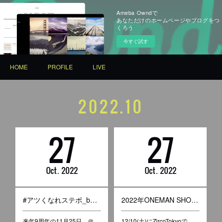
Ameba Owndで
あなただけのホームページやブログをつ
くろう
今すぐ試す
HOME
PROFILE
LIVE
2022
.
10
27
27
Oct
2022
Oct
2022
#アツくなれステボ_by_2024の正体
2022年ONEMAN SHOW 詳細だー！
来年9周年の11月25日、＠
12/10(土)にZircoTokyoで…